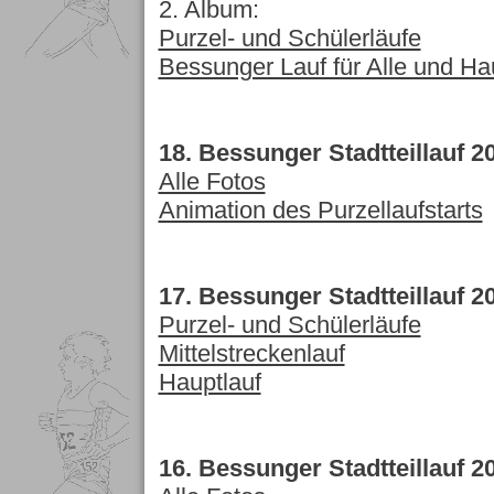
2. Album:
Purzel- und Schülerläufe
Bessunger Lauf für Alle und Ha
18. Bessunger Stadtteillauf 2
Alle Fotos
Animation des Purzellaufstarts
17. Bessunger Stadtteillauf 2
Purzel- und Schülerläufe
Mittelstreckenlauf
Hauptlauf
16. Bessunger Stadtteillauf 2