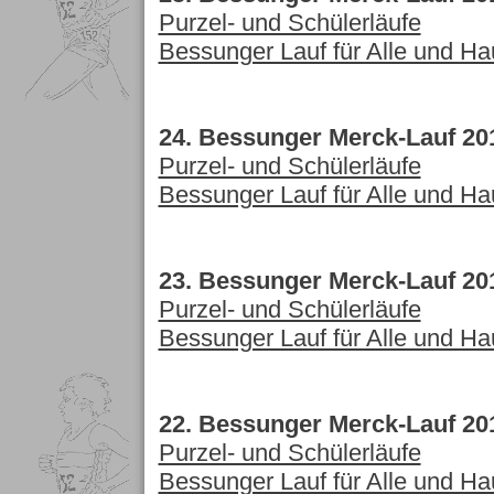
Purzel- und Schülerläufe
Bessunger Lauf für Alle und Ha
24. Bessunger Merck-Lauf 20
Purzel- und Schülerläufe
Bessunger Lauf für Alle und Ha
23. Bessunger Merck-Lauf 20
Purzel- und Schülerläufe
Bessunger Lauf für Alle und Ha
22. Bessunger Merck-Lauf 20
Purzel- und Schülerläufe
Bessunger Lauf für Alle und Ha