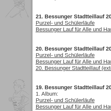
21. Bessunger Stadtteillauf 2
Purzel- und Schülerläufe
Bessunger Lauf für Alle und Ha
20. Bessunger Stadtteillauf 2
Purzel- und Schülerläufe
Bessunger Lauf für Alle und Ha
20. Bessunger Stadtteillauf (ext
19. Bessunger Stadtteillauf 2
1. Album:
Purzel- und Schülerläufe
Bessunger Lauf für Alle und Ha