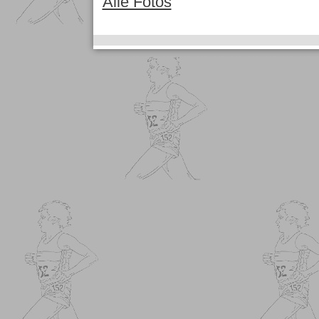
Alle Fotos