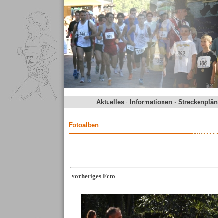
Aktuelles
·
Informationen
·
Streckenplän
Fotoalben
vorheriges Foto