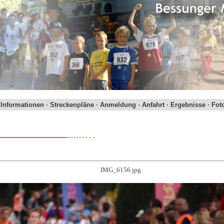
·
Informationen
·
Streckenpläne
·
Anmeldung
·
Anfahrt
·
Ergebnisse
·
Fot
IMG_6156.jpg