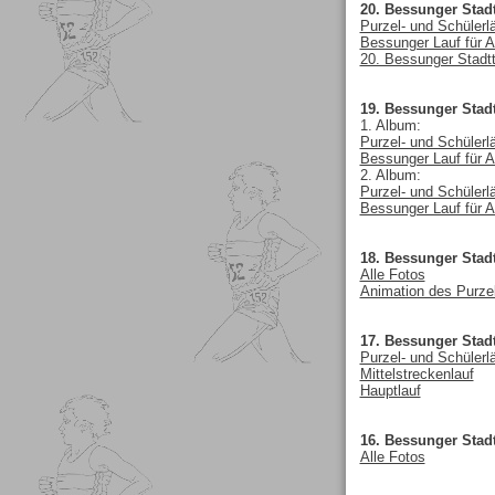
20. Bessunger Stadt
Purzel- und Schülerl
Bessunger Lauf für A
20. Bessunger Stadtte
19. Bessunger Stadt
1. Album:
Purzel- und Schülerl
Bessunger Lauf für A
2. Album:
Purzel- und Schülerl
Bessunger Lauf für A
18. Bessunger Stadt
Alle Fotos
Animation des Purzel
17. Bessunger Stadt
Purzel- und Schülerl
Mittelstreckenlauf
Hauptlauf
16. Bessunger Stadt
Alle Fotos