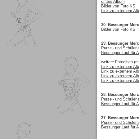
drittes Album
Bilder von Foto KS
Link zu externem Al
30. Bessunger Merc
Bilder von Foto KS
29. Bessunger Merc
Purzel- und Schülerl
Bessunger Lauf für A
weitere Fotoalben (mi
Link zu externem Al
Link zu externem Al
Link zu externem Al
Link zu externem Al
28. Bessunger Merc
Purzel- und Schülerl
Bessunger Lauf für A
27. Bessunger Merc
Purzel- und Schülerl
Bessunger Lauf für A