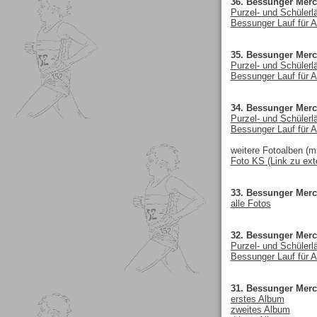
36. Bessunger Merc
Purzel- und Schülerl
Bessunger Lauf für A
35. Bessunger Merc
Purzel- und Schülerl
Bessunger Lauf für A
34. Bessunger Merc
Purzel- und Schülerl
Bessunger Lauf für A
weitere Fotoalben (mi
Foto KS (Link zu ext
33. Bessunger Merc
alle Fotos
32. Bessunger Merc
Purzel- und Schülerl
Bessunger Lauf für A
31. Bessunger Merc
erstes Album
zweites Album