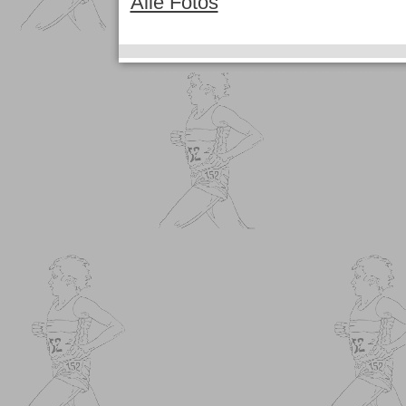
Alle Fotos