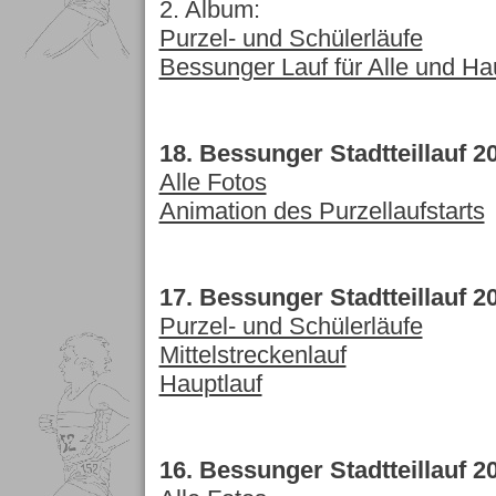
2. Album:
Purzel- und Schülerläufe
Bessunger Lauf für Alle und Ha
18. Bessunger Stadtteillauf 2
Alle Fotos
Animation des Purzellaufstarts
17. Bessunger Stadtteillauf 2
Purzel- und Schülerläufe
Mittelstreckenlauf
Hauptlauf
16. Bessunger Stadtteillauf 2