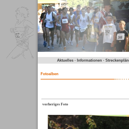
Aktuelles
·
Informationen
·
Streckenplän
Fotoalben
vorheriges Foto