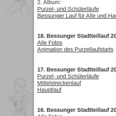
2. Album:
Purzel- und Schülerläufe
Bessunger Lauf für Alle und Ha
18. Bessunger Stadtteillauf 2
Alle Fotos
Animation des Purzellaufstarts
17. Bessunger Stadtteillauf 2
Purzel- und Schülerläufe
Mittelstreckenlauf
Hauptlauf
16. Bessunger Stadtteillauf 2