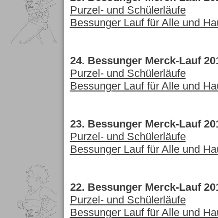
Purzel- und Schülerläufe
Bessunger Lauf für Alle und Ha
24. Bessunger Merck-Lauf 20
Purzel- und Schülerläufe
Bessunger Lauf für Alle und Ha
23. Bessunger Merck-Lauf 20
Purzel- und Schülerläufe
Bessunger Lauf für Alle und Ha
22. Bessunger Merck-Lauf 20
Purzel- und Schülerläufe
Bessunger Lauf für Alle und Ha