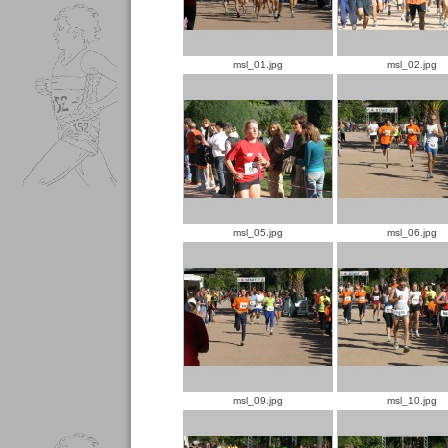
msl_01.jpg
msl_02.jpg
msl_05.jpg
msl_06.jpg
msl_09.jpg
msl_10.jpg