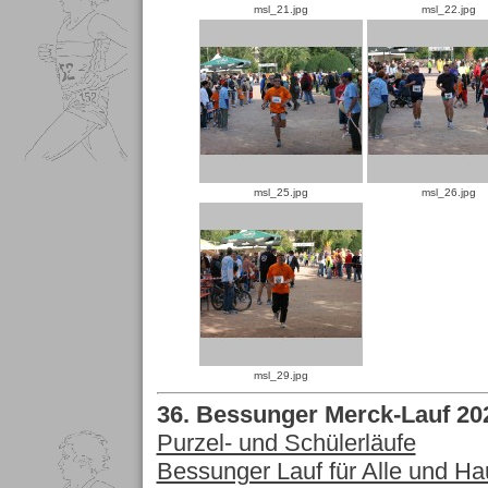
msl_21.jpg
msl_22.jpg
msl_25.jpg
msl_26.jpg
msl_29.jpg
36. Bessunger Merck-Lauf 20
Purzel- und Schülerläufe
Bessunger Lauf für Alle und Ha