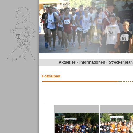
Aktuelles
·
Informationen
·
Streckenplän
Fotoalben