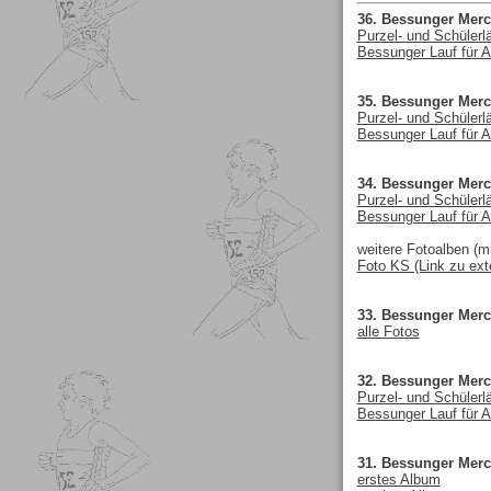
36. Bessunger Merc
Purzel- und Schülerl
Bessunger Lauf für A
35. Bessunger Merc
Purzel- und Schülerl
Bessunger Lauf für A
34. Bessunger Merc
Purzel- und Schülerl
Bessunger Lauf für A
weitere Fotoalben (mi
Foto KS (Link zu ext
33. Bessunger Merc
alle Fotos
32. Bessunger Merc
Purzel- und Schülerl
Bessunger Lauf für A
31. Bessunger Merc
erstes Album