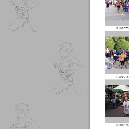
P101075
P101075
P101076