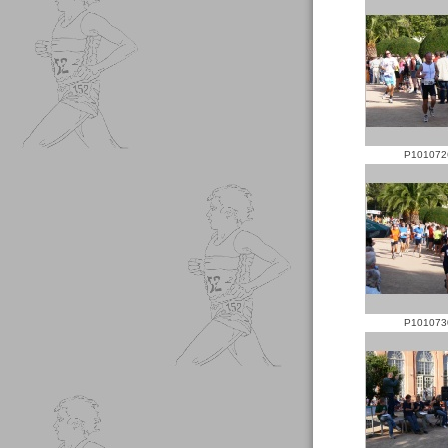
P101072
P101073