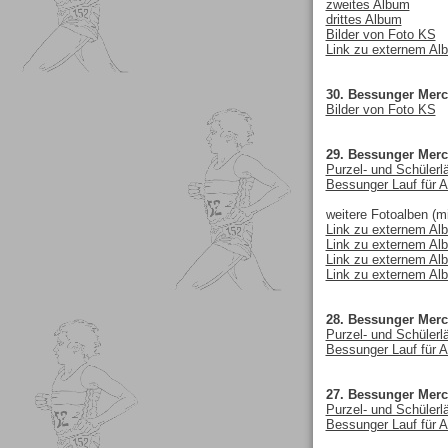
zweites Album
drittes Album
Bilder von Foto KS
Link zu externem Al
30. Bessunger Merc
Bilder von Foto KS
29. Bessunger Merc
Purzel- und Schülerl
Bessunger Lauf für A
weitere Fotoalben (mi
Link zu externem Al
Link zu externem Al
Link zu externem Al
Link zu externem Al
28. Bessunger Merc
Purzel- und Schülerl
Bessunger Lauf für A
27. Bessunger Merc
Purzel- und Schülerl
Bessunger Lauf für A