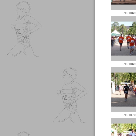
P101069
P101069
P101070