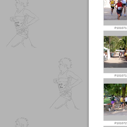
P101071
P101071
P101072