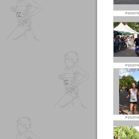
P101073
P101074
P101074