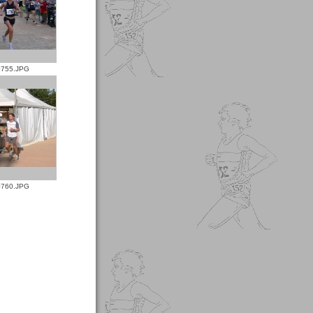
755.JPG
760.JPG