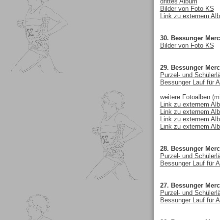
drittes Album
Bilder von Foto KS
Link zu externem Al
30. Bessunger Merc
Bilder von Foto KS
29. Bessunger Merc
Purzel- und Schülerl
Bessunger Lauf für A
weitere Fotoalben (mi
Link zu externem Al
Link zu externem Al
Link zu externem Al
Link zu externem Al
28. Bessunger Merc
Purzel- und Schülerl
Bessunger Lauf für A
27. Bessunger Merc
Purzel- und Schülerl
Bessunger Lauf für A