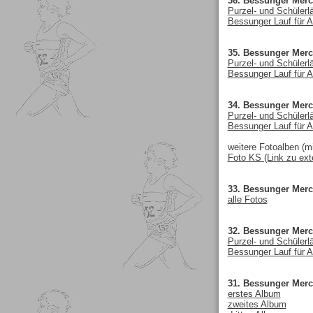
36. Bessunger Merc
Purzel- und Schülerl
Bessunger Lauf für A
35. Bessunger Merc
Purzel- und Schülerl
Bessunger Lauf für A
34. Bessunger Merc
Purzel- und Schülerl
Bessunger Lauf für A
weitere Fotoalben (mi
Foto KS (Link zu ext
33. Bessunger Merc
alle Fotos
32. Bessunger Merc
Purzel- und Schülerl
Bessunger Lauf für A
31. Bessunger Merc
erstes Album
zweites Album