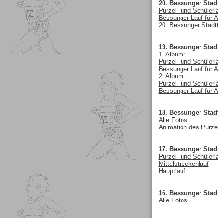
20. Bessunger Stadt
Purzel- und Schülerl
Bessunger Lauf für A
20. Bessunger Stadtte
19. Bessunger Stadt
1. Album:
Purzel- und Schülerl
Bessunger Lauf für A
2. Album:
Purzel- und Schülerl
Bessunger Lauf für A
18. Bessunger Stadt
Alle Fotos
Animation des Purzel
17. Bessunger Stadt
Purzel- und Schülerl
Mittelstreckenlauf
Hauptlauf
16. Bessunger Stadt
Alle Fotos