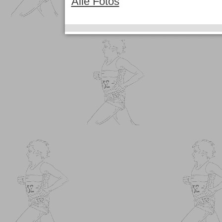
Alle Fotos