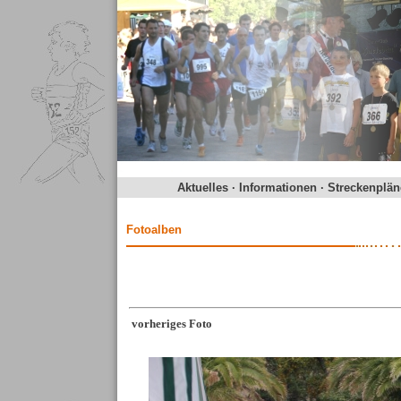
Aktuelles
·
Informationen
·
Streckenplän
Fotoalben
vorheriges Foto