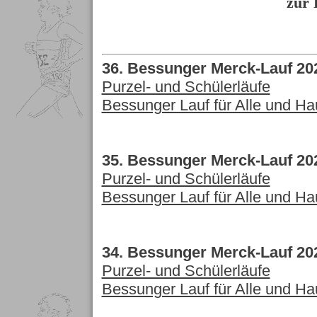
zur 
36. Bessunger Merck-Lauf 20
Purzel- und Schülerläufe
Bessunger Lauf für Alle und Ha
35. Bessunger Merck-Lauf 20
Purzel- und Schülerläufe
Bessunger Lauf für Alle und Ha
34. Bessunger Merck-Lauf 20
Purzel- und Schülerläufe
Bessunger Lauf für Alle und Ha